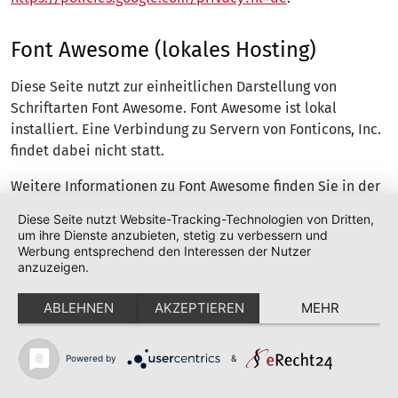
Font Awesome (lokales Hosting)
Diese Seite nutzt zur einheitlichen Darstellung von
Schriftarten Font Awesome. Font Awesome ist lokal
installiert. Eine Verbindung zu Servern von Fonticons, Inc.
findet dabei nicht statt.
Weitere Informationen zu Font Awesome finden Sie in der
Datenschutzerklärung für Font Awesome unter:
Diese Seite nutzt Website-Tracking-Technologien von Dritten,
https://fontawesome.com/privacy
.
um ihre Dienste anzubieten, stetig zu verbessern und
Werbung entsprechend den Interessen der Nutzer
anzuzeigen.
OpenStreetMap
ABLEHNEN
AKZEPTIEREN
MEHR
Wir nutzen den Kartendienst von OpenStreetMap (OSM).
Wir binden das Kartenmaterial von OpenStreetMap auf
Powered by
&
dem Server der OpenStreetMap Foundation, St John’s
Innovation Centre, Cowley Road, Cambridge, CB4 0WS,